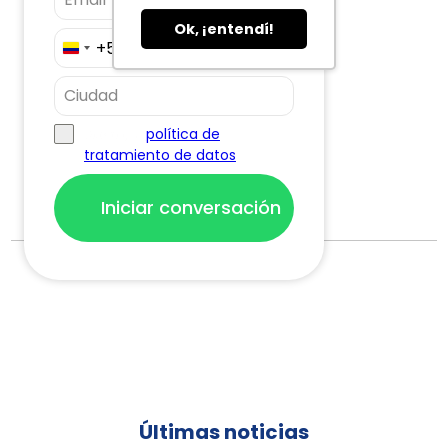
Ok, ¡entendí!
+57
Colombia
+57
política de
Acepto, la
tratamiento de datos
Iniciar conversación
Últimas noticias