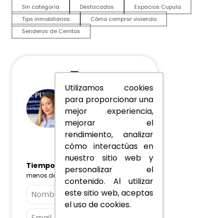
Sin categoría
Destacados
Espacios Cupula
Tips inmobiliarios
Cómo comprar vivienda
Senderos de Cerritos
Tu
Utilizamos cookies
asesora
para proporcionar una
mejor experiencia,
virtual
mejorar el
rendimiento, analizar
En línea
cómo interactúas en
nuestro sitio web y
Tiempo de respuesta:
personalizar el
menos de 1 minuto
contenido. Al utilizar
este sitio web, aceptas
el uso de cookies.