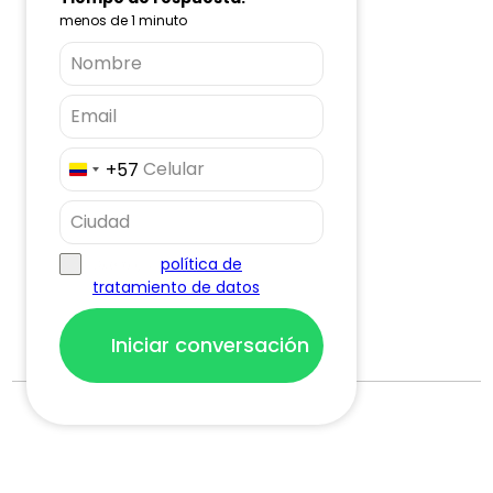
menos de 1 minuto
+57
Colombia
+57
política de
Acepto, la
tratamiento de datos
Iniciar conversación