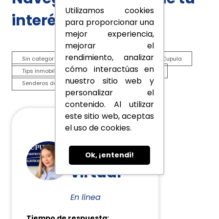
Utilizamos cookies
interés
para proporcionar una
mejor experiencia,
mejorar el
rendimiento, analizar
Sin categoría
Destacados
Espacios Cupula
cómo interactúas en
Tips inmobiliarios
Cómo comprar vivienda
nuestro sitio web y
Senderos de Cerritos
personalizar el
contenido. Al utilizar
este sitio web, aceptas
Tu
el uso de cookies.
asesora
Ok, ¡entendí!
virtual
En línea
Tiempo de respuesta: