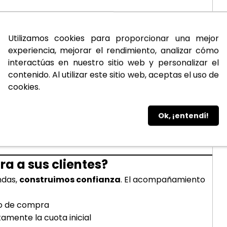
encia, ya que cuenta con:
Utilizamos cookies para proporcionar una mejor
experiencia, mejorar el rendimiento, analizar cómo
interactúas en nuestro sitio web y personalizar el
or tranquilidad para el comprador.
contenido. Al utilizar este sitio web, aceptas el uso de
cookies.
miento especializado
cado. Con el acompañamiento adecuado puedes:
Ok, ¡entendí!
 a sus clientes?
ndas,
construimos confianza
. El acompañamiento
so de compra
amente la cuota inicial