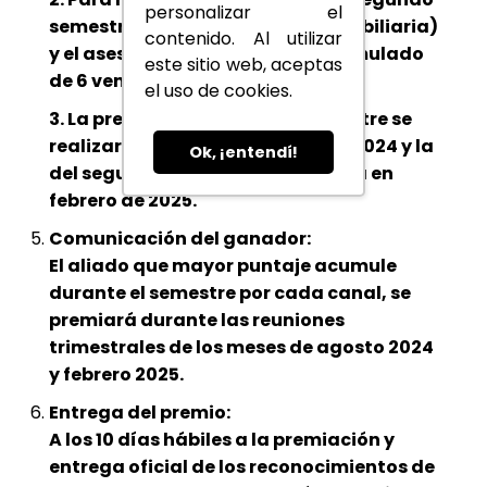
personalizar el
semestre de 2024, el aliado (inmobiliaria)
contenido. Al utilizar
y el asesor deberá contar un acumulado
este sitio web, aceptas
de 6 ventas mínimo.
el uso de cookies.
3. La premiación del primer semestre se
realizará en el mes de agosto de 2024 y la
Ok, ¡entendí!
del segundo semestre se realizará en
febrero de 2025.
Comunicación del ganador:
El aliado que mayor puntaje acumule
durante el semestre por cada canal, se
premiará durante las reuniones
trimestrales de los meses de agosto 2024
y febrero 2025.
Entrega del premio:
A los 10 días hábiles a la premiación y
entrega oficial de los reconocimientos de