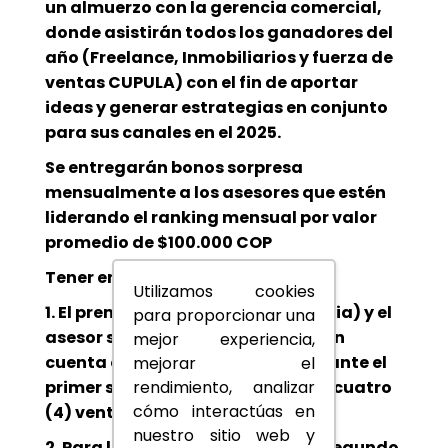
un almuerzo con la gerencia comercial,
donde asistirán todos los ganadores del
año (Freelance, Inmobiliarios y fuerza de
ventas CUPULA) con el fin de aportar
ideas y generar estrategias en conjunto
para sus canales en el 2025.
Se entregarán bonos sorpresa
mensualmente a los asesores que estén
liderando el ranking mensual por valor
promedio de $100.000 COP
Tener en cuenta que:
Utilizamos cookies
1. El premio al aliado (la inmobiliaria) y el
para proporcionar una
asesor será entregado teniendo en
mejor experiencia,
cuenta que haya acumulado durante el
mejorar el
primer semestre del 2024 mínimo cuatro
rendimiento, analizar
cómo interactúas en
(4) ventas.
nuestro sitio web y
2. Para la entrega del premio del segundo