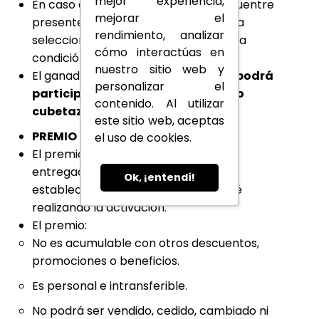
mejor experiencia,
En caso de que el ganador no se encuentre
mejorar el
presente,
el sorteo se repetirá
hasta
rendimiento, analizar
seleccionar un ganador que cumpla la
cómo interactúas en
condición.
nuestro sitio web y
El ganador del
primer cubetazo no podrá
personalizar el
participar en el sorteo del segundo
contenido. Al utilizar
cubetazo del mismo partido
.
este sitio web, aceptas
PREMIO
el uso de cookies.
El premio consiste en
cubetazos
,
entregados exclusivamente en el
Ok, ¡entendí!
establecimiento aliado donde se esté
realizando la activación.
El premio:
No es acumulable con otros descuentos,
promociones o beneficios.
Es personal e intransferible.
No podrá ser vendido, cedido, cambiado ni