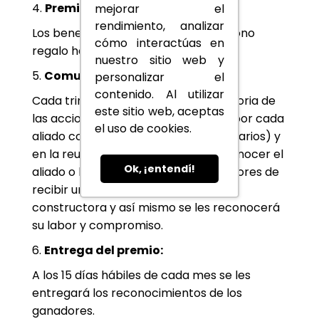
4.
Premio:
mejorar el
rendimiento, analizar
Los beneficios puede ser desde un bono
cómo interactúas en
regalo hasta una experiencia.
nuestro sitio web y
5.
Comunicación del ganador:
personalizar el
contenido. Al utilizar
Cada trimestre se evaluará la sumatoria de
este sitio web, aceptas
las acciones y las ventas realizadas por cada
el uso de cookies.
aliado comercial (Freelance, Inmobiliarios) y
en la reunión trimestral, se dará a conocer el
Ok, ¡entendí!
aliado o los aliados que son merecedores de
recibir un obsequio por parte de la
constructora y así mismo se les reconocerá
su labor y compromiso.
6.
Entrega del premio:
A los 15 días hábiles de cada mes se les
entregará los reconocimientos de los
ganadores.