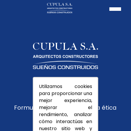
Pagos PSE
Utilizamos cookies
Usuarios
para proporcionar una
Trabaja con nosotros
mejor experiencia,
Formulario de reporte y línea ética
mejorar el
rendimiento, analizar
Montevedra
cómo interactúas en
nuestro sitio web y