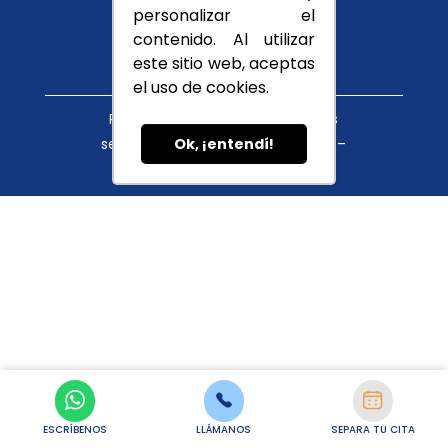
Conócenos
personalizar el
Blog
contenido. Al utilizar
este sitio web, aceptas
el uso de cookies.
Política de tratamiento de datos
servicioalcliente@cupula.com.co –
Ok, ¡entendí!
habeasdata@cupula.com.co
ESCRÍBENOS
LLÁMANOS
SEPARA TU CITA