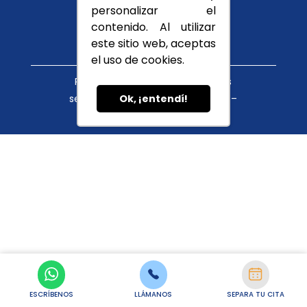
Conócenos
personalizar el
Blog
contenido. Al utilizar
este sitio web, aceptas
el uso de cookies.
Política de tratamiento de datos
servicioalcliente@cupula.com.co –
Ok, ¡entendí!
habeasdata@cupula.com.co
ESCRÍBENOS
LLÁMANOS
SEPARA TU CITA