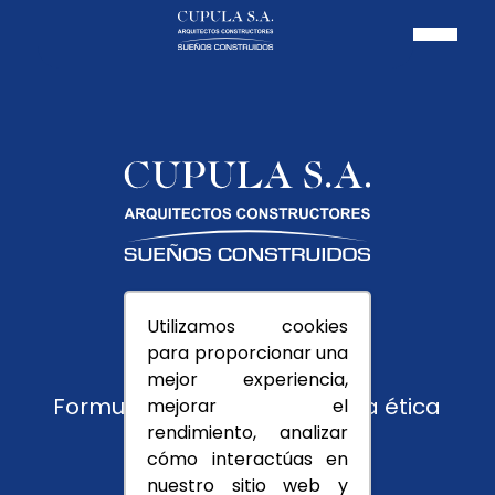
Pagos PSE
Utilizamos cookies
Usuarios
para proporcionar una
Trabaja con nosotros
mejor experiencia,
Formulario de reporte y línea ética
mejorar el
rendimiento, analizar
Montevedra
cómo interactúas en
nuestro sitio web y