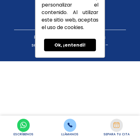
Conócenos
personalizar el
Blog
contenido. Al utilizar
este sitio web, aceptas
el uso de cookies.
Política de tratamiento de datos
servicioalcliente@cupula.com.co –
Ok, ¡entendí!
habeasdata@cupula.com.co
ESCRÍBENOS
LLÁMANOS
SEPARA TU CITA