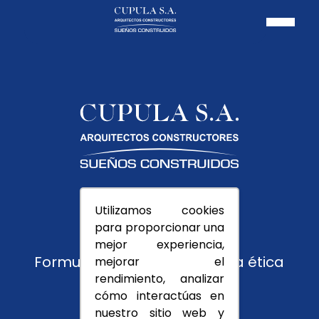
Pagos PSE
Utilizamos cookies
Usuarios
para proporcionar una
Trabaja con nosotros
mejor experiencia,
Formulario de reporte y línea ética
mejorar el
rendimiento, analizar
Montevedra
cómo interactúas en
nuestro sitio web y