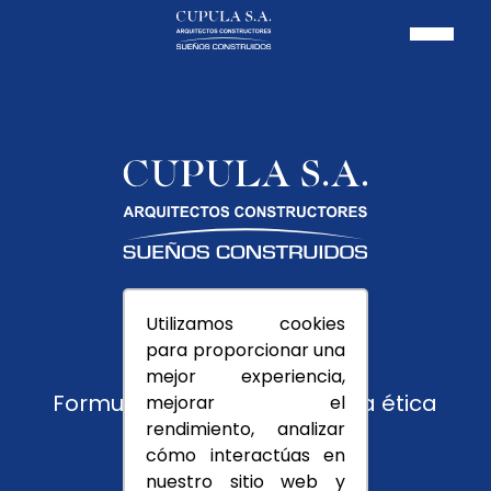
Pagos PSE
Utilizamos cookies
Usuarios
para proporcionar una
Trabaja con nosotros
mejor experiencia,
Formulario de reporte y línea ética
mejorar el
rendimiento, analizar
Montevedra
cómo interactúas en
nuestro sitio web y