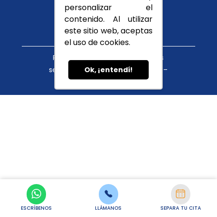
Conócenos
personalizar el
Blog
contenido. Al utilizar
este sitio web, aceptas
el uso de cookies.
Política de tratamiento de datos
servicioalcliente@cupula.com.co –
Ok, ¡entendí!
habeasdata@cupula.com.co
ESCRÍBENOS
LLÁMANOS
SEPARA TU CITA