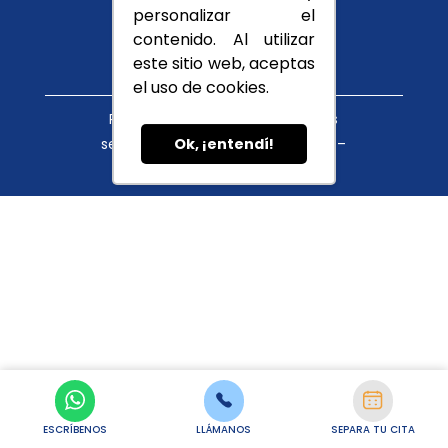
Conócenos
personalizar el
Blog
contenido. Al utilizar
este sitio web, aceptas
el uso de cookies.
Política de tratamiento de datos
servicioalcliente@cupula.com.co –
Ok, ¡entendí!
habeasdata@cupula.com.co
ESCRÍBENOS
LLÁMANOS
SEPARA TU CITA