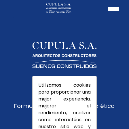
Pagos PSE
Utilizamos cookies
Usuarios
para proporcionar una
Trabaja con nosotros
mejor experiencia,
Formulario de reporte y línea ética
mejorar el
rendimiento, analizar
Montevedra
cómo interactúas en
nuestro sitio web y