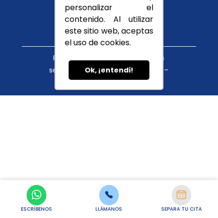
Conócenos
personalizar el
Blog
contenido. Al utilizar
este sitio web, aceptas
el uso de cookies.
Política de tratamiento de datos
servicioalcliente@cupula.com.co –
Ok, ¡entendí!
habeasdata@cupula.com.co
ESCRÍBENOS
LLÁMANOS
SEPARA TU CITA