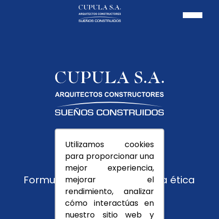
Pagos PSE
Utilizamos cookies
Usuarios
para proporcionar una
Trabaja con nosotros
mejor experiencia,
Formulario de reporte y línea ética
mejorar el
rendimiento, analizar
Montevedra
cómo interactúas en
nuestro sitio web y