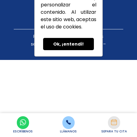
Conócenos
personalizar el
Blog
contenido. Al utilizar
este sitio web, aceptas
el uso de cookies.
Política de tratamiento de datos
servicioalcliente@cupula.com.co –
Ok, ¡entendí!
habeasdata@cupula.com.co
ESCRÍBENOS
LLÁMANOS
SEPARA TU CITA