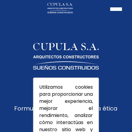
Pagos PSE
Utilizamos cookies
Usuarios
para proporcionar una
Trabaja con nosotros
mejor experiencia,
Formulario de reporte y línea ética
mejorar el
rendimiento, analizar
Montevedra
cómo interactúas en
nuestro sitio web y