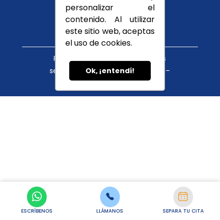
Conócenos
personalizar el
Blog
contenido. Al utilizar
este sitio web, aceptas
el uso de cookies.
Política de tratamiento de datos
servicioalcliente@cupula.com.co –
Ok, ¡entendí!
habeasdata@cupula.com.co
ESCRÍBENOS
LLÁMANOS
SEPARA TU CITA