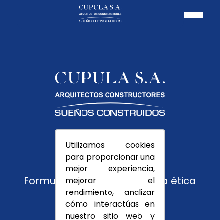
Pagos PSE
Utilizamos cookies
Usuarios
para proporcionar una
Trabaja con nosotros
mejor experiencia,
Formulario de reporte y línea ética
mejorar el
rendimiento, analizar
Montevedra
cómo interactúas en
nuestro sitio web y