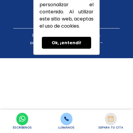
Conócenos
personalizar el
Blog
contenido. Al utilizar
este sitio web, aceptas
el uso de cookies.
Política de tratamiento de datos
servicioalcliente@cupula.com.co –
Ok, ¡entendí!
habeasdata@cupula.com.co
ESCRÍBENOS
LLÁMANOS
SEPARA TU CITA