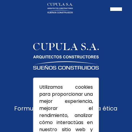
Pagos PSE
Utilizamos cookies
Usuarios
para proporcionar una
Trabaja con nosotros
mejor experiencia,
Formulario de reporte y línea ética
mejorar el
rendimiento, analizar
Montevedra
cómo interactúas en
nuestro sitio web y