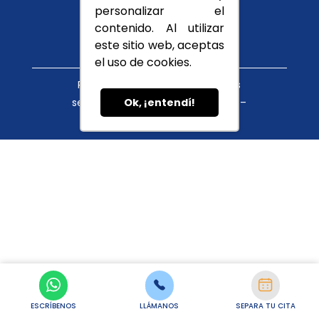
Conócenos
personalizar el
Blog
contenido. Al utilizar
este sitio web, aceptas
el uso de cookies.
Política de tratamiento de datos
servicioalcliente@cupula.com.co –
Ok, ¡entendí!
habeasdata@cupula.com.co
ESCRÍBENOS
LLÁMANOS
SEPARA TU CITA