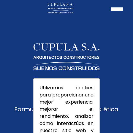
Pagos PSE
Utilizamos cookies
Usuarios
para proporcionar una
Trabaja con nosotros
mejor experiencia,
Formulario de reporte y línea ética
mejorar el
rendimiento, analizar
Montevedra
cómo interactúas en
nuestro sitio web y