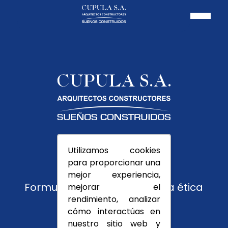
Pagos PSE
Utilizamos cookies
Usuarios
para proporcionar una
Trabaja con nosotros
mejor experiencia,
Formulario de reporte y línea ética
mejorar el
rendimiento, analizar
Montevedra
cómo interactúas en
nuestro sitio web y