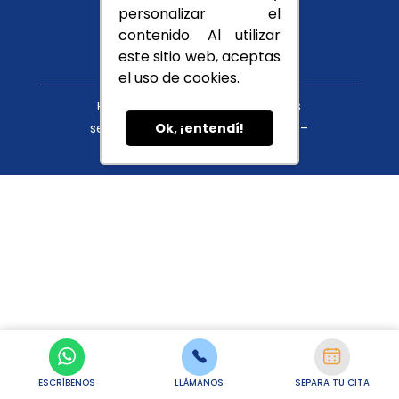
Conócenos
personalizar el
Blog
contenido. Al utilizar
este sitio web, aceptas
el uso de cookies.
Política de tratamiento de datos
servicioalcliente@cupula.com.co –
Ok, ¡entendí!
habeasdata@cupula.com.co
ESCRÍBENOS
LLÁMANOS
SEPARA TU CITA