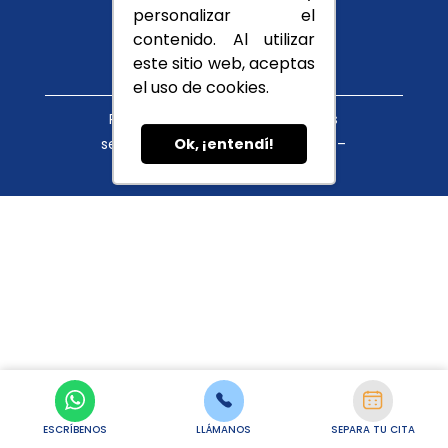
Conócenos
personalizar el
Blog
contenido. Al utilizar
este sitio web, aceptas
el uso de cookies.
Política de tratamiento de datos
servicioalcliente@cupula.com.co –
Ok, ¡entendí!
habeasdata@cupula.com.co
ESCRÍBENOS
LLÁMANOS
SEPARA TU CITA