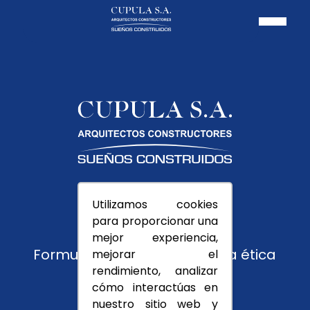
Pagos PSE
Utilizamos cookies
Usuarios
para proporcionar una
Trabaja con nosotros
mejor experiencia,
Formulario de reporte y línea ética
mejorar el
rendimiento, analizar
Montevedra
cómo interactúas en
nuestro sitio web y