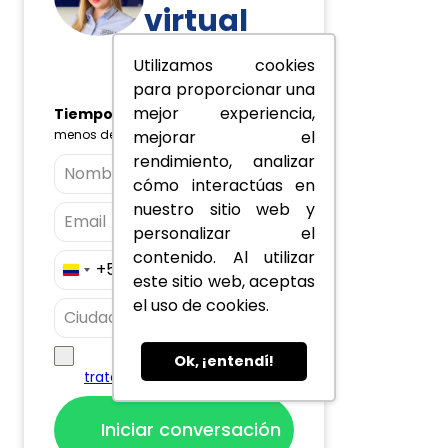
virtual
Utilizamos cookies
En línea
para proporcionar una
mejor experiencia,
Tiempo de respuesta:
menos de 1 minuto
mejorar el
rendimiento, analizar
cómo interactúas en
nuestro sitio web y
personalizar el
contenido. Al utilizar
+57
Colombia
este sitio web, aceptas
+57
el uso de cookies.
política de
Acepto, la
Ok, ¡entendí!
tratamiento de datos
Iniciar conversación